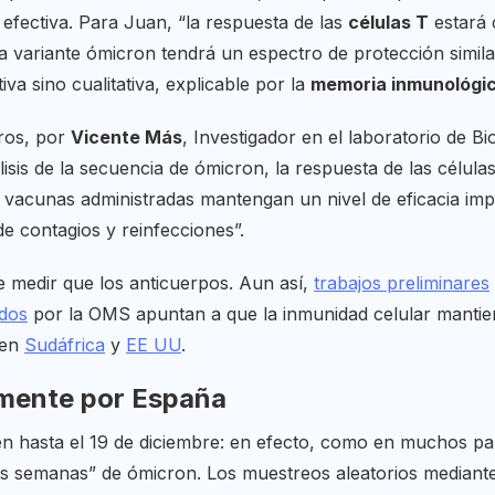
 efectiva. Para Juan, “la respuesta de las
células T
estará 
 variante ómicron tendrá un espectro de protección similar
iva sino cualitativa, explicable por la
memoria inmunológi
tros, por
Vicente Más
, Investigador en el laboratorio de Bio
álisis de la secuencia de ómicron, la respuesta de las célul
vacunas administradas mantengan un nivel de eficacia impo
de contagios y reinfecciones”.
de medir que los anticuerpos. Aun así,
trabajos preliminares
ados
por la OMS apuntan a que la inmunidad celular mantien
 en
Sudáfrica
y
EE UU
.
amente por España
 hasta el 19 de diciembre: en efecto, como en muchos paí
as semanas” de ómicron. Los muestreos aleatorios mediante