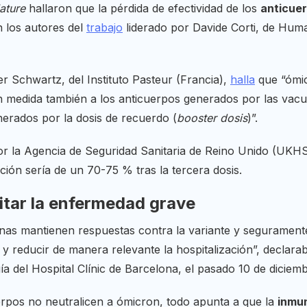
ature
hallaron que la pérdida de efectividad de los
anticue
n los autores del
trabajo
liderado por Davide Corti, de Hu
er Schwartz, del Instituto Pasteur (Francia),
halla
que “ómic
 medida también a los anticuerpos generados por las vacu
nerados por la dosis de recuerdo (
booster dosis
)”.
 la Agencia de Seguridad Sanitaria de Reino Unido (UKHSA
cción sería de un 70-75 % tras la tercera dosis.
itar la enfermedad grave
as mantienen respuestas contra la variante y seguramente
 y reducir de manera relevante la hospitalización”, declara
gía del Hospital Clínic de Barcelona, el pasado 10 de diciemb
erpos no neutralicen a ómicron, todo apunta a que la
inmun