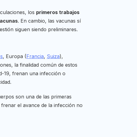
eculaciones, los
primeros trabajos
vacunas
. En cambio, las vacunas sí
estión siguen siendo preliminares.
os
, Europa (
Francia
,
Suiza
),
iones, la finalidad común de estos
d-19, frenan una infección o
idad.
erpos son una de las primeras
 frenar el avance de la infección no