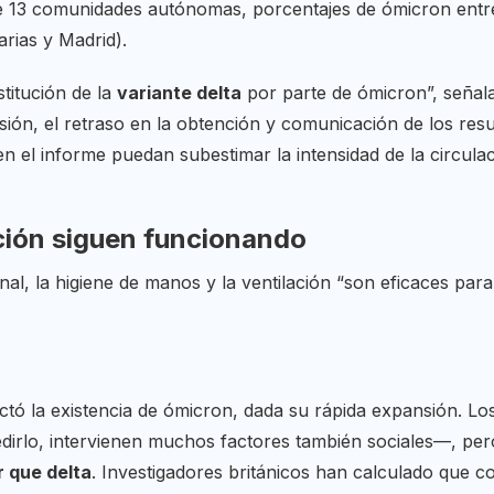
de 13 comunidades autónomas, porcentajes de ómicron entre
rias y Madrid).
titución de la
variante delta
por parte de ómicron”, señala
ión, el retraso en la obtención y comunicación de los resu
en el informe puedan subestimar la intensidad de la circul
ción siguen funcionando
onal, la higiene de manos y la ventilación “son eficaces para 
tó la existencia de ómicron, dada su rápida expansión. L
medirlo, intervienen muchos factores también sociales—, pe
r que delta
. Investigadores británicos han calculado que c